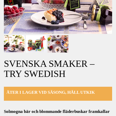
SVENSKA SMAKER –
TRY SWEDISH
ÅTER I LAGER VID SÄSONG, HÅLL UTKIK
Solmogna bär och blommande fläderbuskar framkallar