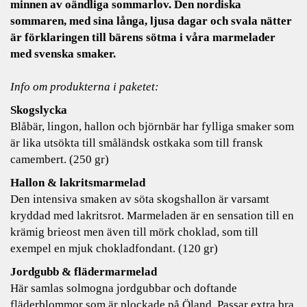
minnen av oändliga sommarlov. Den nordiska
sommaren, med sina långa, ljusa dagar och svala nätter
är förklaringen till bärens sötma i våra marmelader
med svenska smaker.
Info om produkterna i paketet:
Skogslycka
Blåbär, lingon, hallon och björnbär har fylliga smaker som
är lika utsökta till småländsk ostkaka som till fransk
camembert. (250 gr)
Hallon & lakritsmarmelad
Den intensiva smaken av söta skogshallon är varsamt
kryddad med lakritsrot. Marmeladen är en sensation till en
krämig brieost men även till mörk choklad, som till
exempel en mjuk chokladfondant. (120 gr)
Jordgubb & flädermarmelad
Här samlas solmogna jordgubbar och doftande
fläderblommor som är plockade på Öland. Passar extra bra