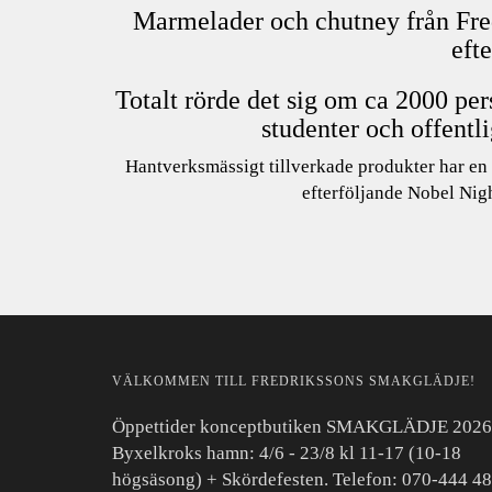
Marmelader och chutney från Fre
eft
Totalt rörde det sig om ca 2000 per
studenter och offentl
Hantverksmässigt tillverkade produkter har en 
efterföljande Nobel Nigh
VÄLKOMMEN TILL FREDRIKSSONS SMAKGLÄDJE!
Öppettider konceptbutiken SMAKGLÄDJE 2026
Byxelkroks hamn: 4/6 - 23/8 kl 11-17 (10-18
högsäsong) + Skördefesten. Telefon: 070-444 48