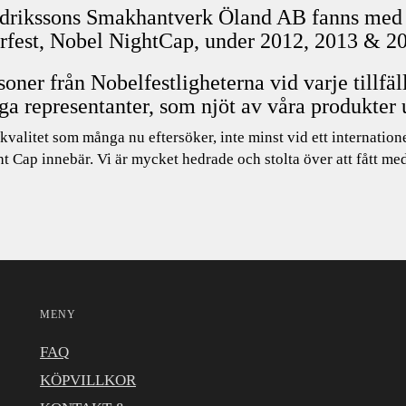
drikssons Smakhantverk Öland AB fanns med på
erfest, Nobel NightCap, under 2012, 2013 & 2
soner från Nobelfestligheterna vid varje tillfäl
iga representanter, som njöt av våra produkter 
kvalitet som många nu eftersöker, inte minst vid ett internati
t Cap innebär. Vi är mycket hedrade och stolta över att fått med
MENY
FAQ
KÖPVILLKOR