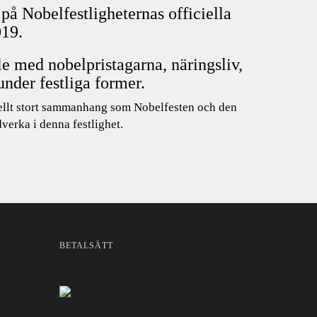
 Nobelfestligheternas officiella
019.
le med nobelpristagarna, näringsliv,
under festliga former.
onellt stort sammanhang som Nobelfesten och den
verka i denna festlighet.
BETALSÄTT